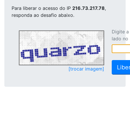
Para liberar o acesso
do IP
216.73.217.78
,
responda ao desafio abaixo.
Digite 
lado no
[trocar imagem]