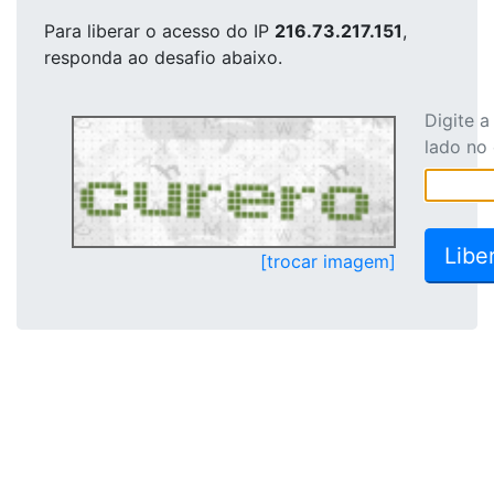
Para liberar o acesso
do IP
216.73.217.151
,
responda ao desafio abaixo.
Digite 
lado no
[trocar imagem]