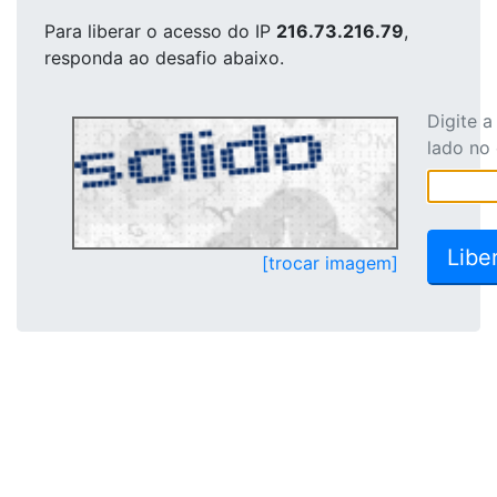
Para liberar o acesso
do IP
216.73.216.79
,
responda ao desafio abaixo.
Digite 
lado no
[trocar imagem]