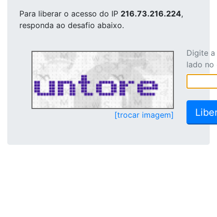
Para liberar o acesso
do IP
216.73.216.224
,
responda ao desafio abaixo.
Digite 
lado no
[trocar imagem]