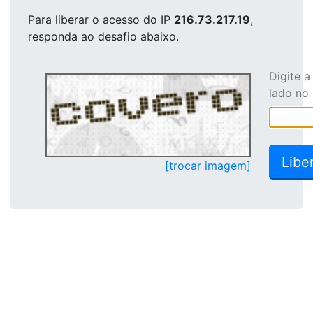
Para liberar o acesso
do IP
216.73.217.19
,
responda ao desafio abaixo.
Digite 
lado no
[trocar imagem]