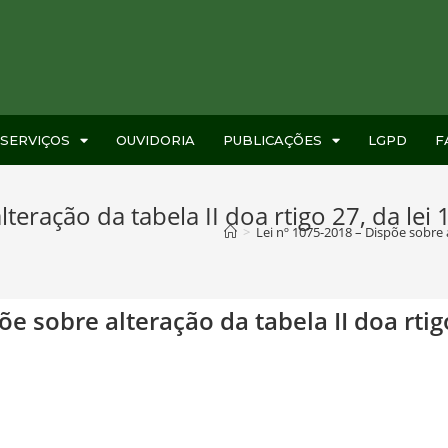
SERVIÇOS
OUVIDORIA
PUBLICAÇÕES
LGPD
F
teração da tabela II doa rtigo 27, da lei
>
Lei nº 1075-2018 – Dispõe sobre a
õe sobre alteração da tabela II doa rtig