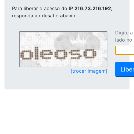
Para liberar o acesso
do IP
216.73.216.192
,
responda ao desafio abaixo.
Digite 
lado no
[trocar imagem]