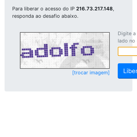
Para liberar o acesso
do IP
216.73.217.148
,
responda ao desafio abaixo.
Digite 
lado no
[trocar imagem]