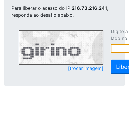
Para liberar o acesso
do IP
216.73.216.241
,
responda ao desafio abaixo.
Digite 
lado no
[trocar imagem]