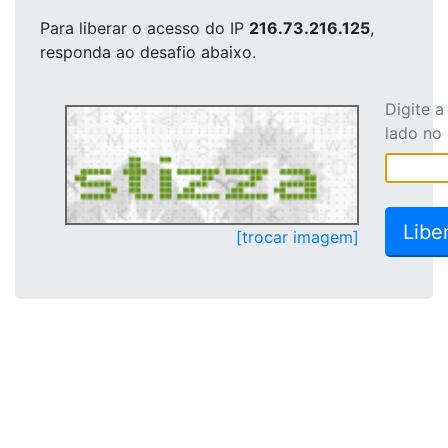
Para liberar o acesso
do IP
216.73.216.125
,
responda ao desafio abaixo.
Digite 
lado no
[trocar imagem]