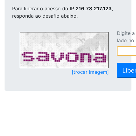
Para liberar o acesso
do IP
216.73.217.123
,
responda ao desafio abaixo.
Digite 
lado no
[trocar imagem]