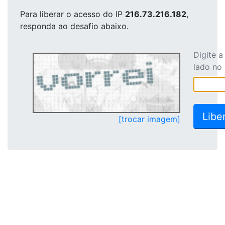
Para liberar o acesso
do IP
216.73.216.182
,
responda ao desafio abaixo.
Digite 
lado no
[trocar imagem]