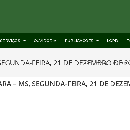
SERVIÇOS
OUVIDORIA
PUBLICAÇÕES
LGPD
F
SEGUNDA-FEIRA, 21 DE DEZEMBRO DE 20
>
Nº. 524_2015 ÁGUA 
ARA – MS, SEGUNDA-FEIRA, 21 DE DEZEM