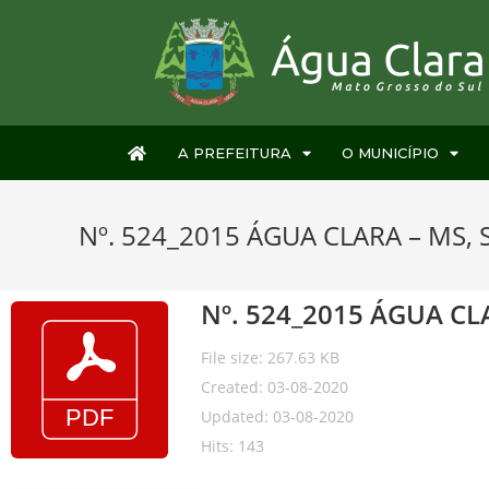
A PREFEITURA
O MUNICÍPIO
Nº. 524_2015 ÁGUA CLARA – MS, 
Nº. 524_2015 ÁGUA CL
File size: 267.63 KB
Created: 03-08-2020
Updated: 03-08-2020
Hits: 143