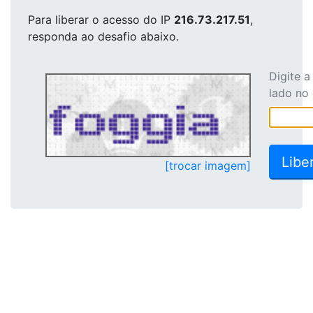
Para liberar o acesso
do IP
216.73.217.51
,
responda ao desafio abaixo.
Digite 
lado no
[trocar imagem]