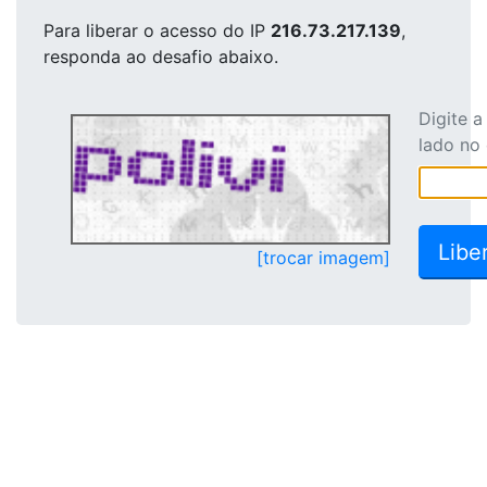
Para liberar o acesso
do IP
216.73.217.139
,
responda ao desafio abaixo.
Digite 
lado no
[trocar imagem]