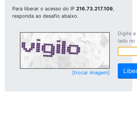
Para liberar o acesso
do IP
216.73.217.109
,
responda ao desafio abaixo.
Digite 
lado no
[trocar imagem]