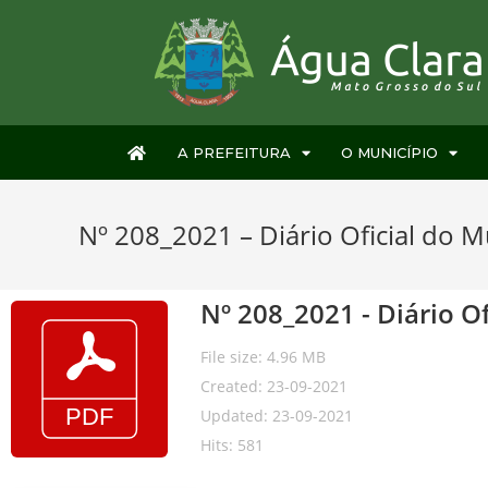
A PREFEITURA
O MUNICÍPIO
Nº 208_2021 – Diário Oficial do M
Nº 208_2021 - Diário O
File size: 4.96 MB
Created: 23-09-2021
Updated: 23-09-2021
Hits: 581