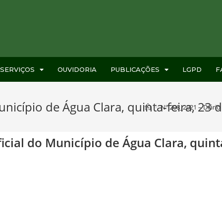
SERVIÇOS
OUVIDORIA
PUBLICAÇÕES
LGPD
F
unicípio de Água Clara, quinta-feira, 23
>
Nº 208_2021 – Diário
ficial do Município de Água Clara, quin