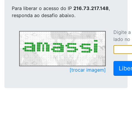
Para liberar o acesso
do IP
216.73.217.148
,
responda ao desafio abaixo.
Digite 
lado no
[trocar imagem]