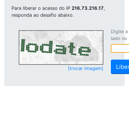
Para liberar o acesso
do IP
216.73.216.17
,
responda ao desafio abaixo.
Digite 
lado no
[trocar imagem]