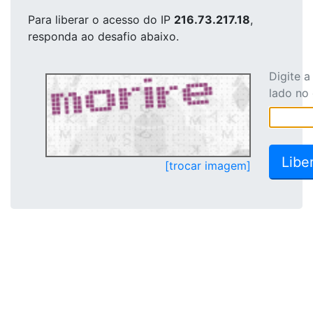
Para liberar o acesso
do IP
216.73.217.18
,
responda ao desafio abaixo.
Digite 
lado no
[trocar imagem]