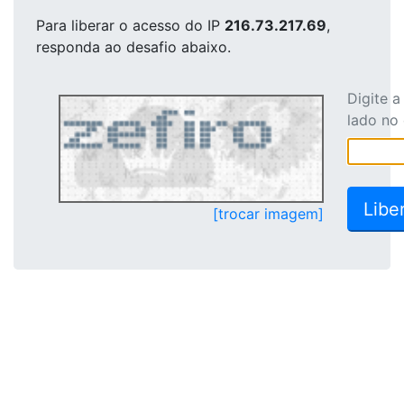
Para liberar o acesso
do IP
216.73.217.69
,
responda ao desafio abaixo.
Digite 
lado no
[trocar imagem]