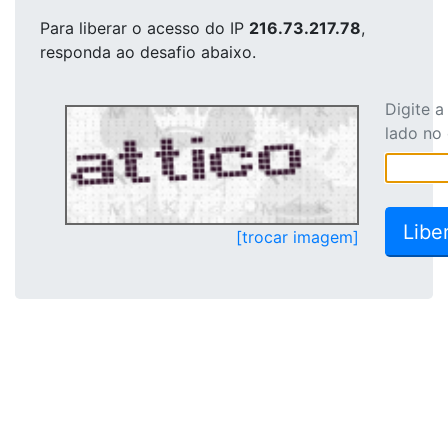
Para liberar o acesso
do IP
216.73.217.78
,
responda ao desafio abaixo.
Digite 
lado no
[trocar imagem]