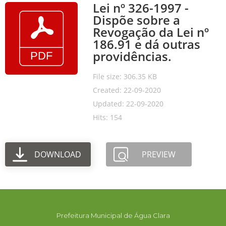
Lei nº 326-1997 -
Dispõe sobre a
Revogação da Lei nº
186.91 e dá outras
providências.
File size: 306.35 KB
Created: 22-09-2020
Updated: 22-09-2020
Hits: 154
DOWNLOAD
PREVIEW
Prefeitura Municipal de Água Clara