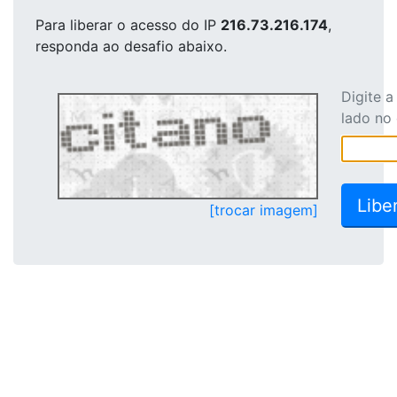
Para liberar o acesso
do IP
216.73.216.174
,
responda ao desafio abaixo.
Digite 
lado no
[trocar imagem]