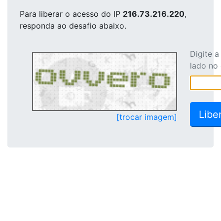
Para liberar o acesso
do IP
216.73.216.220
,
responda ao desafio abaixo.
Digite 
lado no
[trocar imagem]