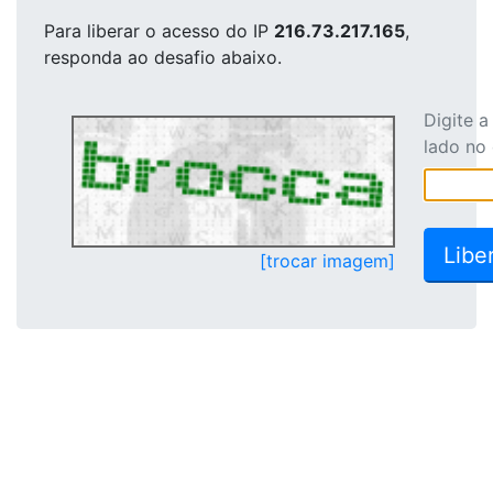
Para liberar o acesso
do IP
216.73.217.165
,
responda ao desafio abaixo.
Digite 
lado no
[trocar imagem]