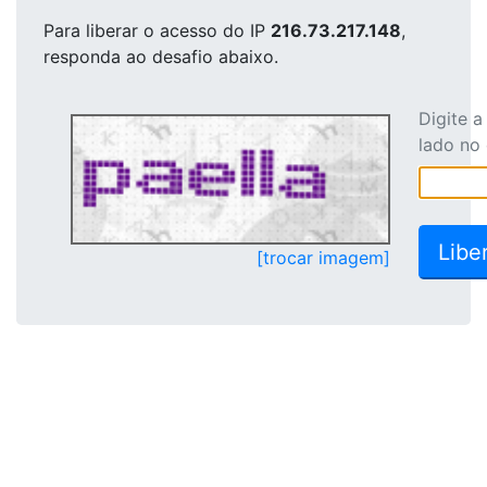
Para liberar o acesso
do IP
216.73.217.148
,
responda ao desafio abaixo.
Digite 
lado no
[trocar imagem]