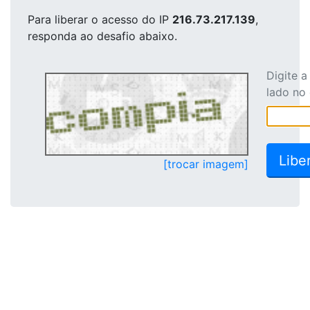
Para liberar o acesso
do IP
216.73.217.139
,
responda ao desafio abaixo.
Digite 
lado no
[trocar imagem]