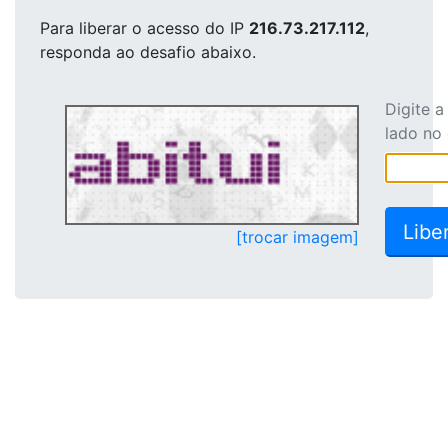
Para liberar o acesso
do IP
216.73.217.112
,
responda ao desafio abaixo.
Digite 
lado no
[trocar imagem]