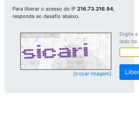
Para liberar o acesso
do IP
216.73.216.94
,
responda ao desafio abaixo.
Digite 
lado no
[trocar imagem]