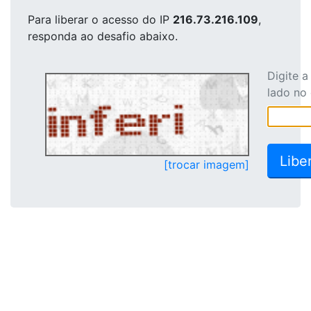
Para liberar o acesso
do IP
216.73.216.109
,
responda ao desafio abaixo.
Digite 
lado no
[trocar imagem]