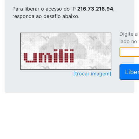
Para liberar o acesso
do IP
216.73.216.94
,
responda ao desafio abaixo.
Digite 
lado no
[trocar imagem]