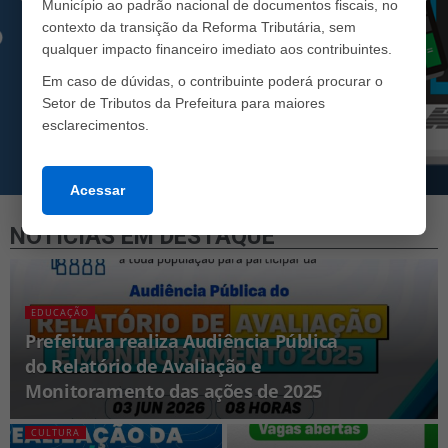
Município ao padrão nacional de documentos fiscais, no
contexto da transição da Reforma Tributária, sem
qualquer impacto financeiro imediato aos contribuintes.
Em caso de dúvidas, o contribuinte poderá procurar o
Setor de Tributos da Prefeitura para maiores
esclarecimentos.
Acessar
NOTÍCIAS EM DESTAQUE
EDUCAÇÃO
Prefeitura realiza Audiência Pública
do Relatório de Avaliação e
Monitoramento das ações de 2025
CULTURA