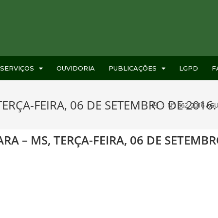
SERVIÇOS
OUVIDORIA
PUBLICAÇÕES
LGPD
F
TERÇA-FEIRA, 06 DE SETEMBRO DE 2016. 
>
Nº. 662_2016 ÁGU
RA – MS, TERÇA-FEIRA, 06 DE SETEMBRO