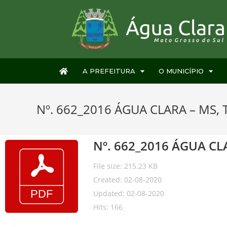
A PREFEITURA
O MUNICÍPIO
Nº. 662_2016 ÁGUA CLARA – MS, 
Nº. 662_2016 ÁGUA CLA
File size: 215.23 KB
Created: 02-08-2020
Updated: 02-08-2020
Hits: 166