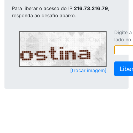
Para liberar o acesso
do IP
216.73.216.79
,
responda ao desafio abaixo.
Digite 
lado no
[trocar imagem]