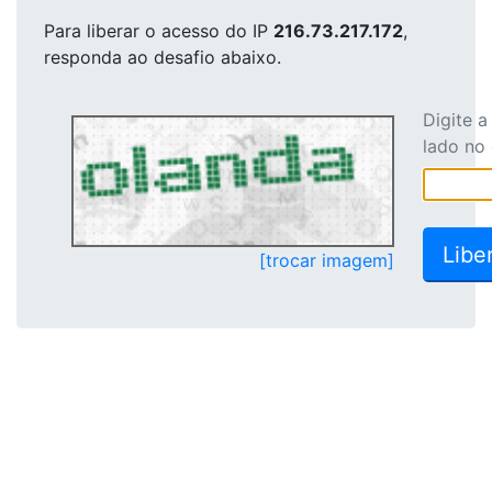
Para liberar o acesso
do IP
216.73.217.172
,
responda ao desafio abaixo.
Digite 
lado no
[trocar imagem]