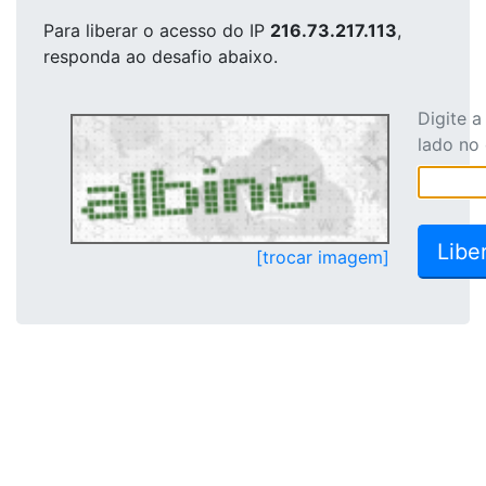
Para liberar o acesso
do IP
216.73.217.113
,
responda ao desafio abaixo.
Digite 
lado no
[trocar imagem]