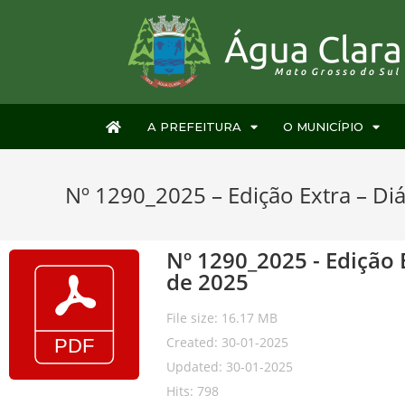
A PREFEITURA
O MUNICÍPIO
Nº 1290_2025 – Edição Extra – Diár
Nº 1290_2025 - Edição E
de 2025
File size: 16.17 MB
Created: 30-01-2025
Updated: 30-01-2025
Hits: 798