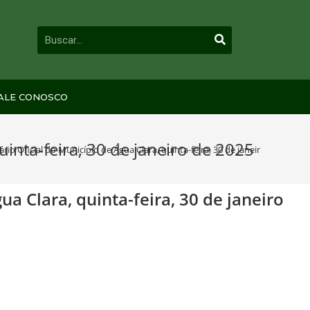
ALE CONOSCO
uinta-feira, 30 de janeiro de 2025
rio Oficial do Município de Água Clara, quinta-feira, 30 de janeiro de 2025
ua Clara, quinta-feira, 30 de janeiro