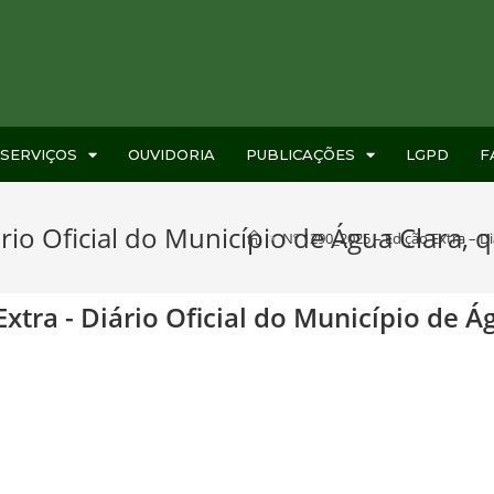
SERVIÇOS
OUVIDORIA
PUBLICAÇÕES
LGPD
F
io Oficial do Município de Água Clara, q
>
Nº 1290_2025 – Edição Extra – Diá
xtra - Diário Oficial do Município de Ág