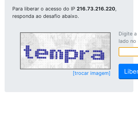
Para liberar o acesso
do IP
216.73.216.220
,
responda ao desafio abaixo.
Digite 
lado no
[trocar imagem]