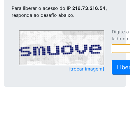
Para liberar o acesso
do IP
216.73.216.54
,
responda ao desafio abaixo.
Digite 
lado no
[trocar imagem]