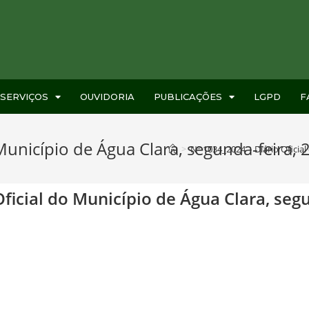
SERVIÇOS
OUVIDORIA
PUBLICAÇÕES
LGPD
F
Município de Água Clara, segunda-feira,
>
Nº 1034_2024 – Diário Oficia
Oficial do Município de Água Clara, seg