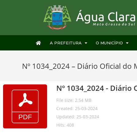
A PREFEITURA
O MUNICÍPIO
Nº 1034_2024 – Diário Oficial do 
Nº 1034_2024 - Diário 
File size: 2.54 MB
Created: 25-03-2024
Updated: 25-03-2024
Hits: 408