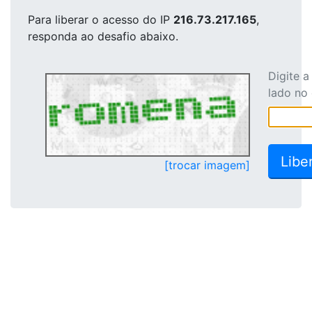
Para liberar o acesso
do IP
216.73.217.165
,
responda ao desafio abaixo.
Digite 
lado no
[trocar imagem]