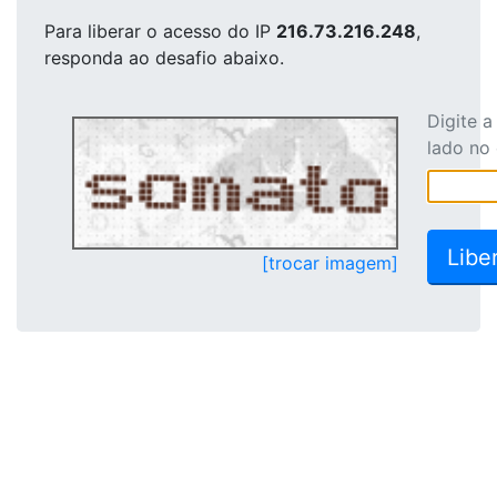
Para liberar o acesso
do IP
216.73.216.248
,
responda ao desafio abaixo.
Digite 
lado no
[trocar imagem]