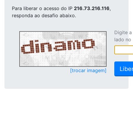
Para liberar o acesso
do IP
216.73.216.116
,
responda ao desafio abaixo.
Digite 
lado no
[trocar imagem]