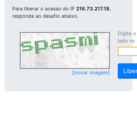
Para liberar o acesso
do IP
216.73.217.18
,
responda ao desafio abaixo.
Digite 
lado no
[trocar imagem]