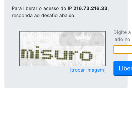
Para liberar o acesso
do IP
216.73.216.33
,
responda ao desafio abaixo.
Digite 
lado no
[trocar imagem]