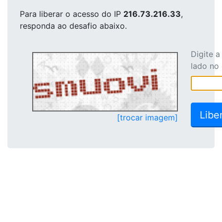
Para liberar o acesso
do IP
216.73.216.33
,
responda ao desafio abaixo.
Digite 
lado no
[trocar imagem]