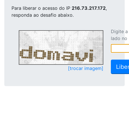
Para liberar o acesso
do IP
216.73.217.172
,
responda ao desafio abaixo.
Digite 
lado no
[trocar imagem]