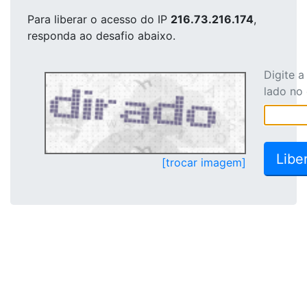
Para liberar o acesso
do IP
216.73.216.174
,
responda ao desafio abaixo.
Digite 
lado no
[trocar imagem]