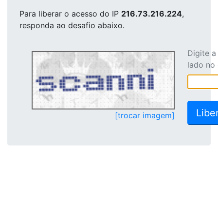
Para liberar o acesso
do IP
216.73.216.224
,
responda ao desafio abaixo.
Digite 
lado no
[trocar imagem]